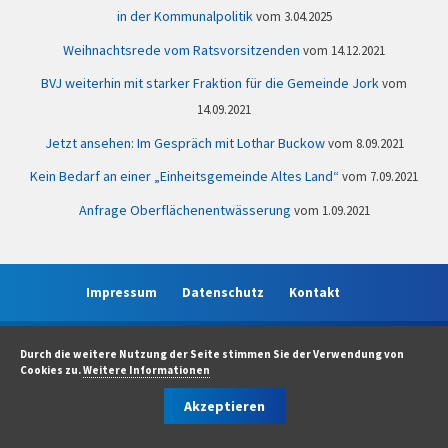
in der Kommunalpolitik
3.04.2025
Weihnachtsrede vom Ratsvorsitzenden
14.12.2021
BVJ weiterhin mit starker Fraktion für die Gemeinde Jork
14.09.2021
Jetzt ansehen: Im Gespräch mit Lothar Buckow
8.09.2021
Kein Bedarf an einer „Einheitsgemeinde Altes Land“
7.09.2021
Anfrage Oberflächenentwässerung
1.09.2021
Impressum
Datenschutz
Kontakt
Durch die weitere Nutzung der Seite stimmen Sie der Verwendung von
Cookies zu.
Weitere Informationen
Erstellt durch:
Alvario Digitalagentur
© 2026
BVJ
Akzeptieren